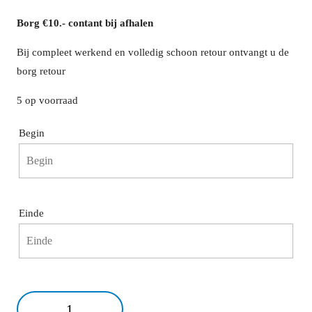
Borg €10.- contant bij afhalen
Bij compleet werkend en volledig schoon retour ontvangt u de
borg retour
5 op voorraad
Begin
Begin
Einde
augustus
2026
ma
di
wo
do
vr
za
zo
27
28
29
30
31
1
2
Einde
3
4
5
6
7
8
9
Priklicht
augustus
2026
10
11
12
13
14
15
16