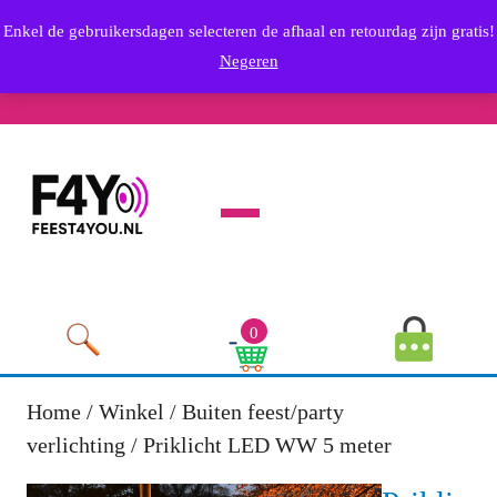
Skip
info@feest4you.nl
Enkel de gebruikersdagen selecteren de afhaal en retourdag zijn gratis!
to
Email
0636569249
Negeren
content
Phone
Youtube
Facebook
Twitter
RSS
Linkedin
Instagram
Skip
Number
to
content
Open
Menu
MyAccou
0
Image
Cart
Image
Home
/
Winkel
/
Buiten feest/party
verlichting
/ Priklicht LED WW 5 meter