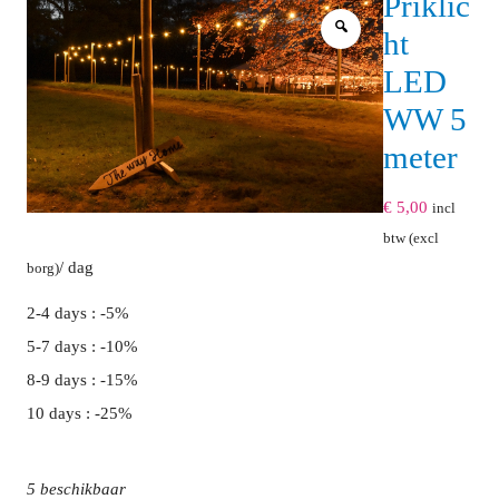
Priklic
ht
LED
WW 5
meter
€
5,00
incl
btw (excl
/ dag
borg)
2-4 days : -5%
5-7 days : -10%
8-9 days : -15%
10 days : -25%
5 beschikbaar