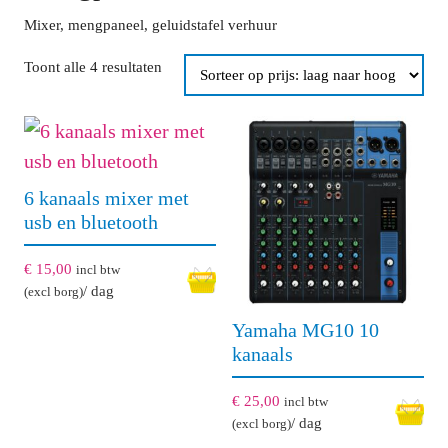
Mixer, mengpaneel, geluidstafel verhuur
Gesorteerd
Toont alle 4 resultaten
op
prijs:
laag
naar
6 kanaals mixer met
hoog
usb en bluetooth
€
15,00
incl btw
/ dag
(excl borg)
Yamaha MG10 10
kanaals
€
25,00
incl btw
/ dag
(excl borg)