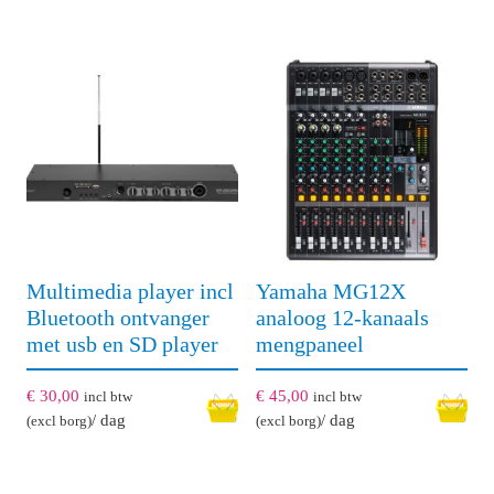
Multimedia player incl
Yamaha MG12X
Bluetooth ontvanger
analoog 12-kanaals
met usb en SD player
mengpaneel
€
30,00
€
45,00
incl btw
incl btw
/ dag
/ dag
(excl borg)
(excl borg)