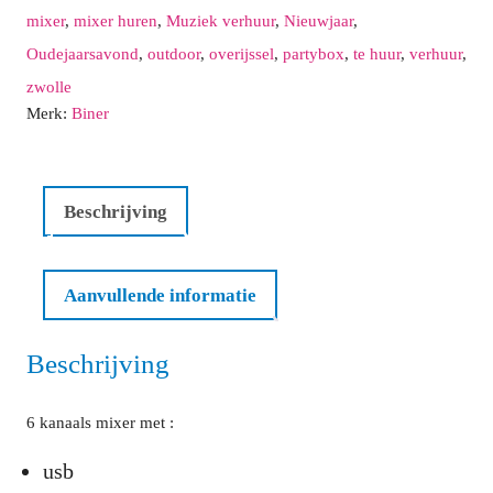
en
17
18
19
20
21
22
23
Vandaag
Verwijder
Sluit
mixer
,
mixer huren
,
Muziek verhuur
,
Nieuwjaar
,
bluetooth
24
25
26
27
28
29
30
Oudejaarsavond
,
outdoor
,
overijssel
,
partybox
,
te huur
,
verhuur
,
aantal
zwolle
31
1
2
3
4
5
6
Merk:
Biner
Vandaag
Verwijder
Sluit
Beschrijving
Aanvullende informatie
Beschrijving
6 kanaals mixer met :
usb