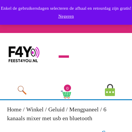
Skip
info@feest4you.nl
Enkel de gebruikersdagen selecteren de afhaal en retourdag zijn gratis!
to
Email
0636569249
Negeren
content
Phone
Youtube
Facebook
Twitter
RSS
Linkedin
Instagram
Skip
Number
to
content
Open
Menu
MyAccou
0
Image
Cart
Image
Home
/
Winkel
/
Geluid
/
Mengpaneel
/ 6
kanaals mixer met usb en bluetooth