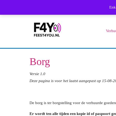
Skip
Enke
to
content
Skip
Verhu
to
content
Borg
Versie 1.0
Deze pagina is voor het laatst aangepast op 15-08-
De borg is ter borgstelling voor de verhuurde goeder
Er wordt ten alle tijden een kopie id of paspoort gem