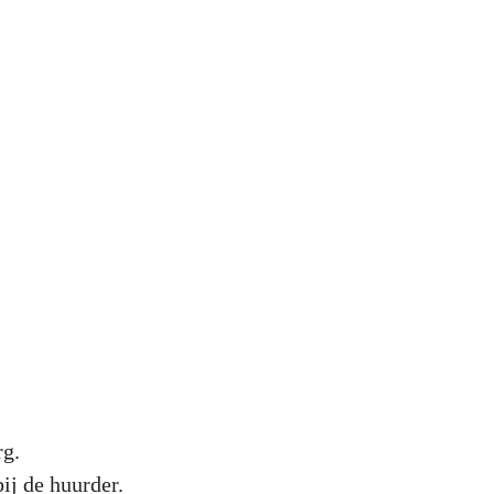
rg.
ij de huurder.