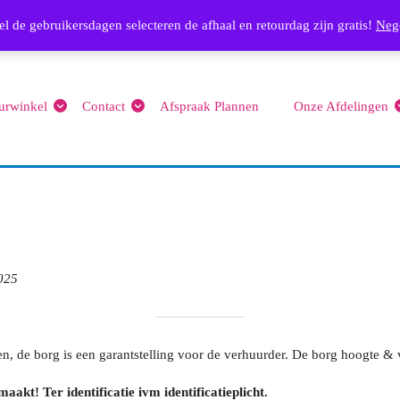
Email
l de gebruikersdagen selecteren de afhaal en retourdag zijn gratis!
info@feest4you.nl
063656
Neg
urwinkel
Contact
Afspraak Plannen
Onze Afdelingen
2025
en, de borg is een garantstelling voor de verhuurder. De borg hoogte &
aakt! Ter identificatie ivm identificatieplicht.