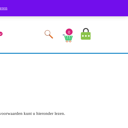
Phone
Youtube
Facebook
Twitter
RSS
Linkedin
Instagram
9249
eren
Number
MyAccount
0
Image
Cart
Image
 voorwaarden kunt u hieronder lezen.