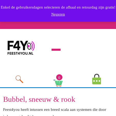
Skip
info@feest4you.nl
Enkel de gebruikersdagen selecteren de afhaal en retourdag zijn gratis!
to
Email
0636569249
Negeren
content
Phone
Youtube
Facebook
Twitter
RSS
Linkedin
Instagram
Skip
Number
to
content
Open
Menu
MyAccou
0
Image
Cart
Image
Bubbel, sneeuw & rook
Feest4you heeft intussen een breed scala aan systemen die door