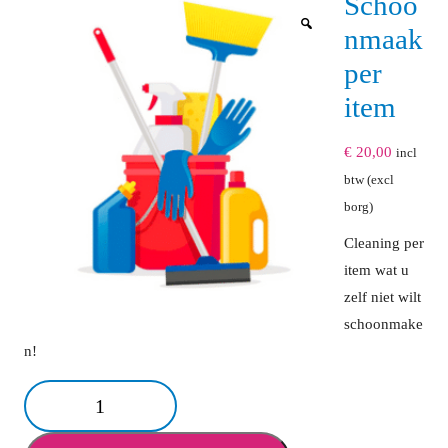
Schoo
nmaak
per
item
€
20,00
incl
btw (excl
borg)
Cleaning per
item wat u
zelf niet wilt
schoonmake
n!
Schoonmaak
per