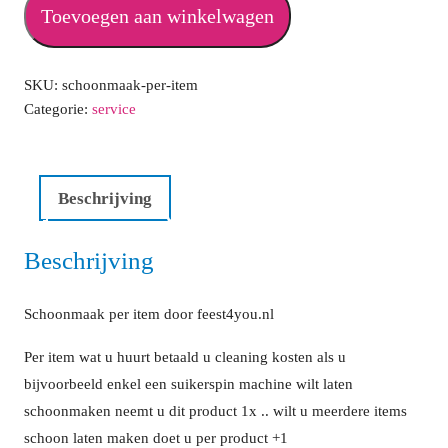
item
Toevoegen aan winkelwagen
aantal
SKU:
schoonmaak-per-item
Categorie:
service
Beschrijving
Beschrijving
Schoonmaak per item door feest4you.nl
Per item wat u huurt betaald u cleaning kosten als u
bijvoorbeeld enkel een suikerspin machine wilt laten
schoonmaken neemt u dit product 1x .. wilt u meerdere items
schoon laten maken doet u per product +1