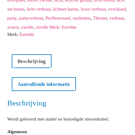
overijssel
,
huren zwolle
,
licht
,
licht en geluid
,
licht huren
,
licht
set huren
,
licht verhuur
,
lichtset huren
,
losse verhuur
,
overijssel
,
Vandaag
Verwijder
Sluit
party
,
partyverhuur
,
Proffesioneel
,
studenten
,
Theater
,
verhuur
,
xower
,
zwolle
,
zwolle Merk: Eurolite
Merk:
Eurolite
Beschrijving
Aanvullende informatie
Beschrijving
Wordt geleverd met statief en benodigde stroomkabel.
Algemeen