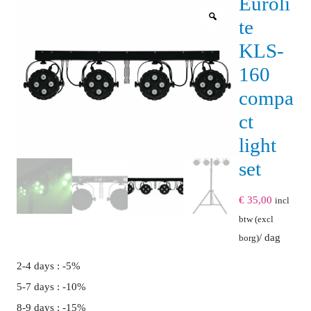
Euroli
te
KLS-
160
compa
ct
light
set
€
35,00
incl
btw (excl
/ dag
borg)
2-4 days : -5%
5-7 days : -10%
8-9 days : -15%