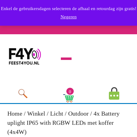
Skip
info@feest4you.nl
Enkel de gebruikersdagen selecteren de afhaal en retourdag zijn gratis!
to
Email
0636569249
Negeren
content
Phone
Youtube
Facebook
Twitter
RSS
Linkedin
Instagram
Skip
Number
to
content
Open
Menu
MyAccou
0
Image
Cart
Image
Home
/
Winkel
/
Licht
/
Outdoor
/ 4x Battery
uplight IP65 with RGBW LEDs met koffer
(4x4W)