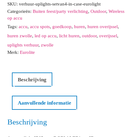
10
11
12
13
14
15
16
SKU:
verhuur-uplights-setvan4-in-case-eurolight
RGBW
17
18
19
20
21
22
23
Categorieën:
Buiten feest/party verlichting
,
Outdoor
,
Wireless
Vandaag
Verwijder
Sluit
LEDs
op accu
24
25
26
27
28
29
30
met
Tags:
accu
,
accu spots
,
goedkoop
,
huren
,
huren overijssel
,
31
1
2
3
4
5
6
koffer
huren zwolle
,
led op accu
,
licht huren
,
outdoor
,
overijssel
,
(4x4W)
uplights verhuur
,
zwolle
Vandaag
Verwijder
Sluit
aantal
Merk:
Eurolite
Beschrijving
Aanvullende informatie
Beschrijving