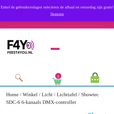
Skip
info@feest4you.nl
Enkel de gebruikersdagen selecteren de afhaal en retourdag zijn gratis!
to
Email
0636569249
Negeren
content
Phone
Youtube
Facebook
Twitter
RSS
Linkedin
Instagram
Skip
Number
to
content
Open
Menu
MyAccou
0
Image
Cart
Image
Home
/
Winkel
/
Licht
/
Lichttafel
/ Showtec
SDC-6 6-kanaals DMX-controller