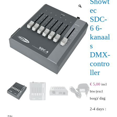
Showt
ec
SDC-
6 6-
kanaal
s
DMX-
contro
ller
€
5,00
incl
btw (excl
/ dag
borg)
2-4 days :
-5%