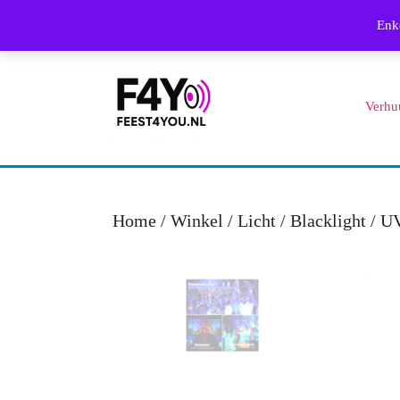
Skip
Enke
to
content
Skip
Verhu
to
content
Home
/
Winkel
/
Licht
/
Blacklight / U