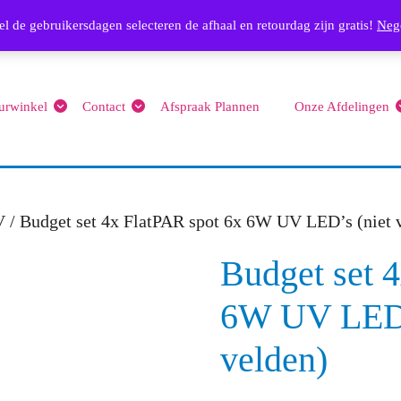
Email
l de gebruikersdagen selecteren de afhaal en retourdag zijn gratis!
info@feest4you.nl
063656
Neg
urwinkel
Contact
Afspraak Plannen
Onze Afdelingen
V
/ Budget set 4x FlatPAR spot 6x 6W UV LED’s (niet 
Budget set 
6W UV LED’s
velden)