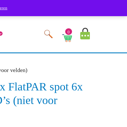
Phone
Youtube
Facebook
Twitter
RSS
Linkedin
Instagram
9249
eren
Number
MyAccount
0
Image
Cart
Image
voor velden)
4x FlatPAR spot 6x
 (niet voor