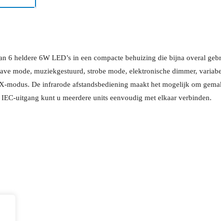
velden)
aantal
 van 6 heldere 6W LED’s in een compacte behuizing die bijna overal gebru
lave mode, muziekgestuurd, strobe mode, elektronische dimmer, variabel
-modus. De infrarode afstandsbediening maakt het mogelijk om gemakk
e IEC-uitgang kunt u meerdere units eenvoudig met elkaar verbinden.