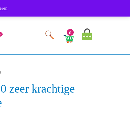
Phone
Youtube
Facebook
Twitter
RSS
Linkedin
Instagram
9249
eren
Number
MyAccount
0
Image
Cart
Image
e
 zeer krachtige
e