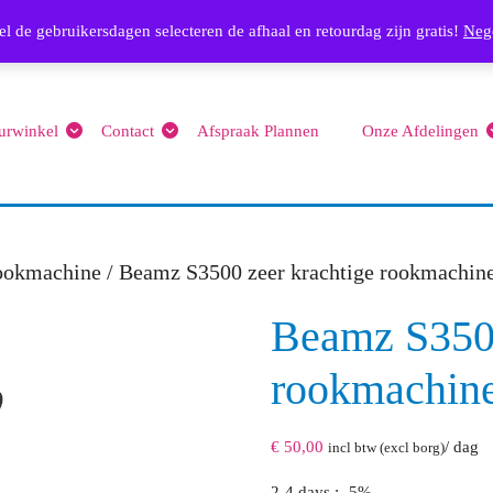
Email
l de gebruikersdagen selecteren de afhaal en retourdag zijn gratis!
info@feest4you.nl
063656
Neg
urwinkel
Contact
Afspraak Plannen
Onze Afdelingen
ookmachine
/ Beamz S3500 zeer krachtige rookmachin
Beamz S3500
rookmachin
€
50,00
/ dag
incl btw (excl borg)
2-4 days : -5%