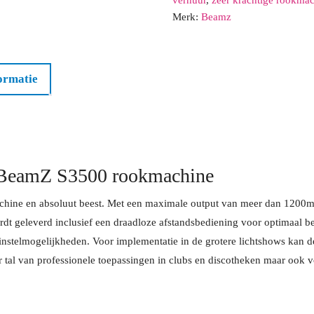
Merk:
Beamz
31
1
2
Vandaag
ormatie
 BeamZ S3500 rookmachine
ine en absoluut beest. Met een maximale output van meer dan 1200m³ w
rdt geleverd inclusief een draadloze afstandsbediening voor optimaal 
nstelmogelijkheden. Voor implementatie in de grotere lichtshows kan
 tal van professionele toepassingen in clubs en discotheken maar ook v