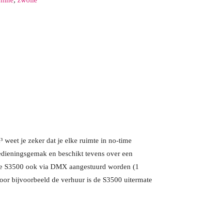
3
4
5
6
Verwijder
Sluit
eet je zeker dat je elke ruimte in no-time
bedieningsgemak en beschikt tevens over een
 de S3500 ook via DMX aangestuurd worden (1
oor bijvoorbeeld de verhuur is de S3500 uitermate