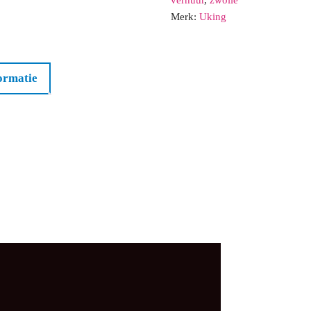
Merk:
Uking
31
1
2
Vandaag
ormatie