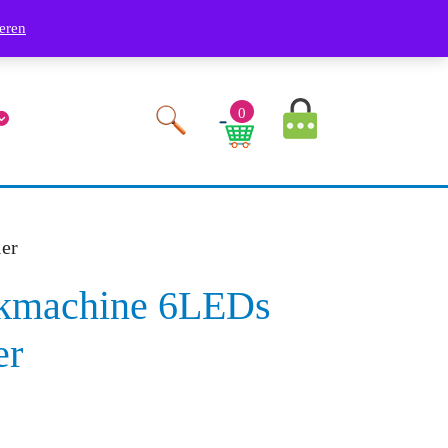
Phone
Youtube
Facebook
Twitter
RSS
Linkedin
Instagram
9249
eren
Number
MyAccount
0
Image
Cart
Image
er
kmachine 6LEDs
er