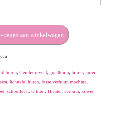
voegen aan winkelwagen
accu
tti huren
,
Gender reveal
,
goedkoop
,
huren
,
huren
eest
,
lichttafel huren
,
losse verhuur
,
machine
,
eel
,
schoolfeest
,
te huur
,
Theater
,
verhuur
,
xower
,