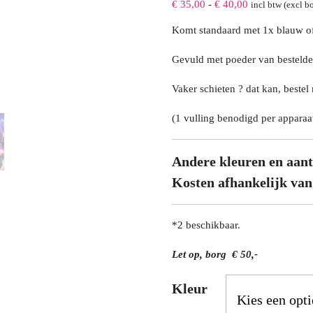
Prijsklasse:
€
35,00
-
€
40,00
incl btw (excl b
€ 35,00
Komt standaard met 1x blauw of
tot
Gevuld met poeder van bestelde 
€ 40,00
Vaker schieten ? dat kan, bestel
(1 vulling benodigd per apparaa
Andere kleuren en aant
Kosten afhankelijk van
*2 beschikbaar.
Let op, borg € 50,-
Kleur