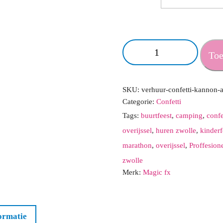
MAGICFX®
Toe
Confetti
shooter
(incl
SKU:
verhuur-confetti-kannon-
Categorie:
Confetti
confetti
Tags:
buurtfeest
,
camping
,
confe
gender
overijssel
,
huren zwolle
,
kinderf
reveal
marathon
,
overijssel
,
Proffesion
of
zwolle
multicolor)
Merk:
Magic fx
aantal
ormatie