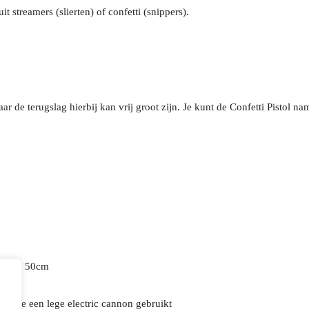
t streamers (slierten) of confetti (snippers).
 de terugslag hierbij kan vrij groot zijn. Je kunt de Confetti Pistol na
ons van 50cm
eer je een lege electric cannon gebruikt