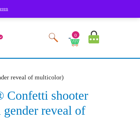
Phone
Youtube
Facebook
Twitter
RSS
Linkedin
Instagram
9249
eren
Number
MyAccount
0
Image
Cart
Image
er reveal of multicolor)
onfetti shooter
i gender reveal of