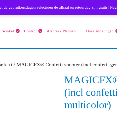
Email
l de gebruikersdagen selecteren de afhaal en retourdag zijn gratis!
info@feest4you.nl
063656
Neg
urwinkel
Contact
Afspraak Plannen
Onze Afdelingen
nfetti
/ MAGICFX® Confetti shooter (incl confetti gend
MAGICFX® C
(incl confett
multicolor)