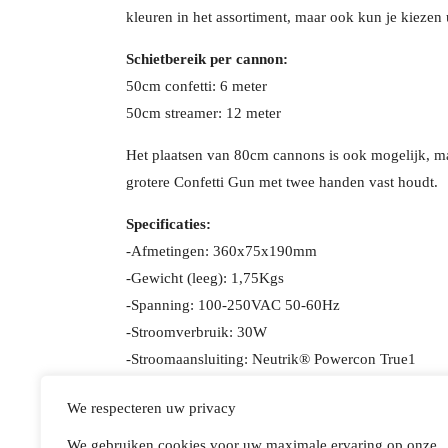
kleuren in het assortiment, maar ook kun je kiezen ui
Schietbereik per cannon:
50cm confetti: 6 meter
50cm streamer: 12 meter
Het plaatsen van 80cm cannons is ook mogelijk, maar
grotere Confetti Gun met twee handen vast houdt.
Specificaties:
-Afmetingen: 360x75x190mm
-Gewicht (leeg): 1,75Kgs
-Spanning: 100-250VAC 50-60Hz
-Stroomverbruik: 30W
-Stroomaansluiting: Neutrik® Powercon True1
-Geschikt voor Electric confetti en streamer cann
We respecteren uw privacy
-Bereik: confetti: 6m, streamers: 12m
-Ook geschikt voor het afschieten van T-shirts wann
We gebruiken cookies voor uw maximale ervaring op onze