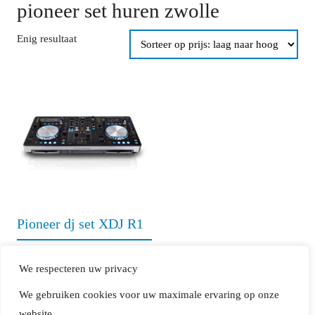
pioneer set huren zwolle
Enig resultaat
Pioneer dj set XDJ R1
€
45,00
incl btw
We respecteren uw privacy
/ dag
(excl borg)
We gebruiken cookies voor uw maximale ervaring op onze
website.