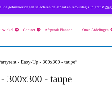
Email
l de gebruikersdagen selecteren de afhaal en retourdag zijn gratis!
info@feest4you.nl
063656
Neg
urwinkel
Contact
Afspraak Plannen
Onze Afdelingen
artytent - Easy-Up - 300x300 - taupe”
 - 300x300 - taupe