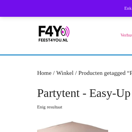
Skip
Enke
to
content
Skip
Verhu
to
content
Home
/
Winkel
/ Producten getagged “P
Partytent - Easy-Up
Enig resultaat