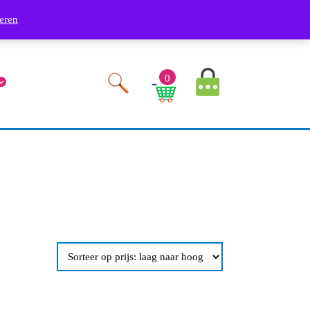
Phone
Youtube
Facebook
Twitter
RSS
Linkedin
Instagram
9249
eren
Number
MyAccount
0
Image
Cart
Image