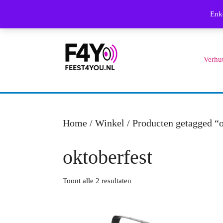
Skip
Enke
to
content
Skip
Verhu
to
content
Home
/
Winkel
/ Producten getagged “o
oktoberfest
Gesorteerd
Toont alle 2 resultaten
op
prijs:
laag