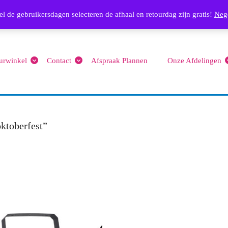
Email
l de gebruikersdagen selecteren de afhaal en retourdag zijn gratis!
info@feest4you.nl
063656
Neg
urwinkel
Contact
Afspraak Plannen
Onze Afdelingen
ktoberfest”