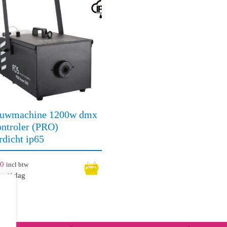
euwmachine 1200w dmx
ontroler (PRO)
rdicht ip65
00
incl btw
/ dag
org)