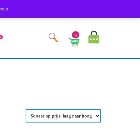
Phone
Youtube
Facebook
Twitter
RSS
Linkedin
Instagram
9249
eren
Number
MyAccount
0
Image
Cart
Image