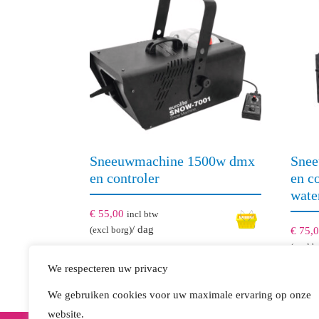
naar
hoog
Sneeuwmachine 1500w dmx
Sne
en controler
en c
wate
€
55,00
incl btw
/ dag
(excl borg)
€
75,
(excl b
We respecteren uw privacy
We gebruiken cookies voor uw maximale ervaring op onze
website.