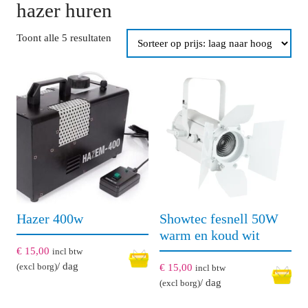
hazer huren
Gesorteerd
Toont alle 5 resultaten
op
prijs:
laag
naar
hoog
Hazer 400w
Showtec fesnell 50W
warm en koud wit
€
15,00
incl btw
/ dag
(excl borg)
€
15,00
incl btw
/ dag
(excl borg)