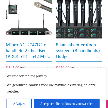
Mipro ACT-747B 2x
8 kanaals microfoon
handheld 2x headset
systeem (8 handhelds)
(PRO) 518 – 542 MHz
Budget
€
145,00
€
150,00
incl
incl
/
/
btw (excl borg)
btw (excl borg)
We respecteren uw privacy
dag
dag
We gebruiken cookies voor uw maximale ervaring op onze
website.
Afwijzen
Accepteer alle cookies en voorwaarden