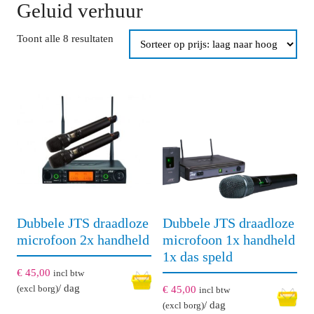
Geluid verhuur
Gesorteerd
Toont alle 8 resultaten
op
prijs:
laag
naar
hoog
Dubbele JTS draadloze
Dubbele JTS draadloze
microfoon 2x handheld
microfoon 1x handheld
1x das speld
€
45,00
incl btw
/ dag
(excl borg)
€
45,00
incl btw
/ dag
(excl borg)