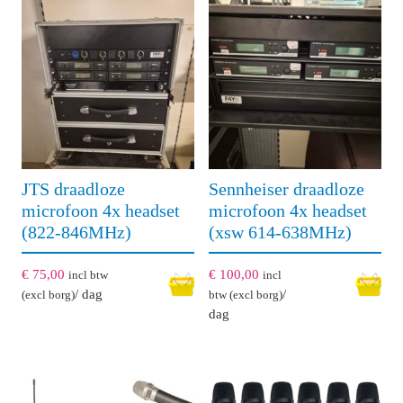
JTS draadloze
Sennheiser draadloze
microfoon 4x headset
microfoon 4x headset
(822-846MHz)
(xsw 614-638MHz)
€
75,00
€
100,00
incl btw
incl
/ dag
/
(excl borg)
btw (excl borg)
dag