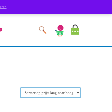
Phone
Youtube
Facebook
Twitter
RSS
Linkedin
Instagram
9249
eren
Number
MyAccount
0
Image
Cart
Image