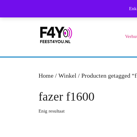
Skip
Enke
to
content
Skip
Verhu
to
content
Home
/
Winkel
/ Producten getagged “f
fazer f1600
Enig resultaat