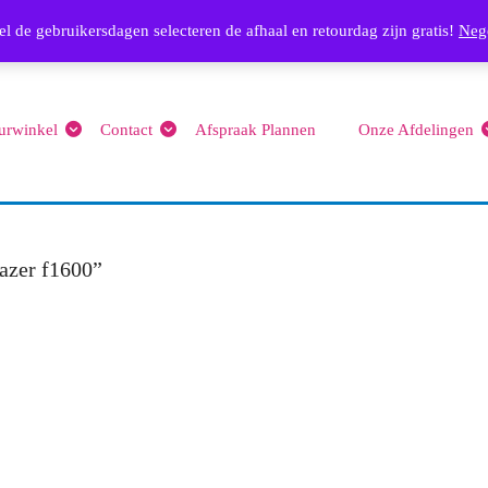
Email
l de gebruikersdagen selecteren de afhaal en retourdag zijn gratis!
info@feest4you.nl
063656
Neg
urwinkel
Contact
Afspraak Plannen
Onze Afdelingen
azer f1600”