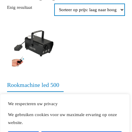
Enig resultaat
Rookmachine led 500
€
15,00
incl btw
We respecteren uw privacy
/ dag
(excl borg)
We gebruiken cookies voor uw maximale ervaring op onze
website.