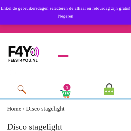
Skip
info@feest4you.nl
Enkel de gebruikersdagen selecteren de afhaal en retourdag zijn gratis!
to
Email
0636569249
Negeren
content
Phone
Youtube
Facebook
Twitter
RSS
Linkedin
Instagram
Skip
Number
to
content
Open
Menu
MyAccou
0
Image
Cart
Image
Home
/ Disco stagelight
Disco stagelight